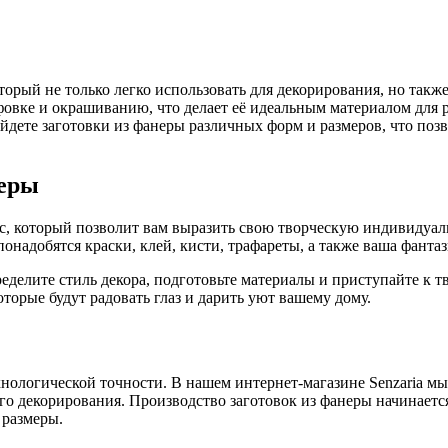
орый не только легко использовать для декорирования, но такж
фовке и окрашиванию, что делает её идеальным материалом для 
дете заготовки из фанеры различных форм и размеров, что позв
неры
с, который позволит вам выразить свою творческую индивидуал
онадобятся краски, клей, кисти, трафареты, а также ваша фантаз
ределите стиль декора, подготовьте материалы и приступайте к т
оторые будут радовать глаз и дарить уют вашему дому.
технологической точности. В нашем интернет-магазине Senzaria м
го декорирования. Производство заготовок из фанеры начинаетс
 размеры.