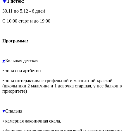
🧡
1 поток:
30.11 по 5.12 - 6 дней
С 10:00 старт и до 19:00
Программа:
♥️
Большая детская
• зона сна артбетон
• зона интерактива с грифельной и магнитной краской
(школьники 2 мальчика и 1 девочка старшая, у нее балкон в
приоритете)
♥️
Спальня
• камерная лаконичная скала,
• фоновое античное покрытие с замшей и легкими мазками