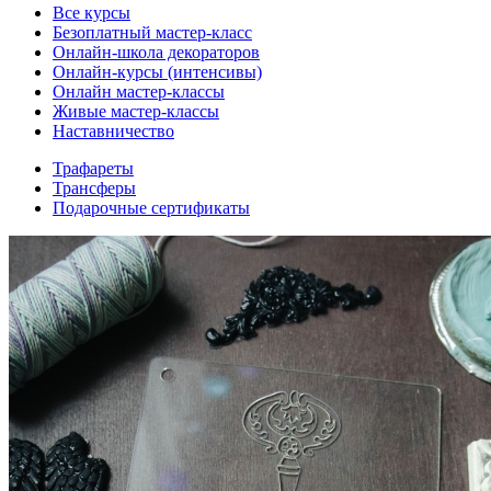
Все курсы
Безоплатный мастер-класс
Онлайн-школа декораторов
Онлайн-курсы (интенсивы)
Онлайн мастер-классы
Живые мастер-классы
Наставничество
Трафареты
Трансферы
Подарочные сертификаты