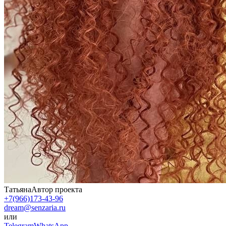
Татьяна
Автор проекта
+7(966)173-43-96
dream@senzaria.ru
или
Telegram
WhatsApp