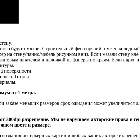
стену.
ного будут пузыри. Строительный фен горячий, нужен холодный
фер на стену/панно/мебель рисунком вниз. Если мазали стену кле
резиновым шпателем и палочкой из фанеры по краям. Если вдруг 
актуры.
на поверхности.
тошью. Готово!
териалы.
мум от 1 метра.
ри заказе меньших размеров срок ожидания может увеличиться д
т 300dpi разрешение. Мы не нарушаем авторские права и ге
жном цвете и размере.
для создания интерьерных картин и любых ваших авторских решен