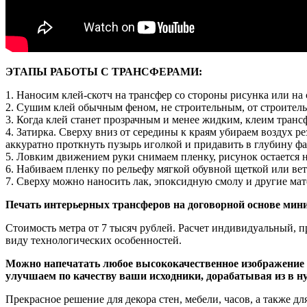
ЭТАПЫ РАБОТЫ С ТРАНСФЕРАМИ:
1. Наносим клей-скотч на трансфер со стороны рисунка или на 
2. Сушим клей обычным феном, не строительным, от строитель
3. Когда клей станет прозрачным и менее жидким, клеим транс
4. Затирка. Сверху вниз от середины к краям убираем воздух 
аккуратно проткнуть пузырь иголкой и придавить в глубину ф
5. Ловким движением руки снимаем пленку, рисунок остается 
6. Набиваем пленку по рельефу мягкой обувной щеткой или ве
7. Сверху можно наносить лак, эпоксидную смолу и другие ма
Печать интерьерных трансферов на договорной основе мини
Стоимость метра от 7 тысяч рублей. Расчет индивидуальный, п
виду технологических особенностей.
Можно напечатать любое высококачественное изображение о
улучшаем по качеству ваши исходники, дорабатывая из в ну
Прекрасное решение для декора стен, мебели, часов, а также 