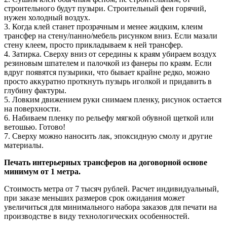
строительного будут пузыри. Строительный фен горячий,
нужен холодный воздух.
3. Когда клей станет прозрачным и менее жидким, клеим
трансфер на стену/панно/мебель рисунком вниз. Если мазали
стену клеем, просто прикладываем к ней трансфер.
4. Затирка. Сверху вниз от середины к краям убираем воздух
резиновым шпателем и палочкой из фанеры по краям. Если
вдруг появятся пузырики, что бывает крайне редко, можно
просто аккуратно проткнуть пузырь иголкой и придавить в
глубину фактуры.
5. Ловким движением руки снимаем пленку, рисунок остается
на поверхности.
6. Набиваем пленку по рельефу мягкой обувной щеткой или
ветошью. Готово!
7. Сверху можно наносить лак, эпоксидную смолу и другие
материалы.
Печать интерьерных трансферов на договорной основе
минимум от 1 метра.
Стоимость метра от 7 тысяч рублей. Расчет индивидуальный,
при заказе меньших размеров срок ожидания может
увеличиться для минимального набора заказов для печати на
производстве в виду технологических особенностей.