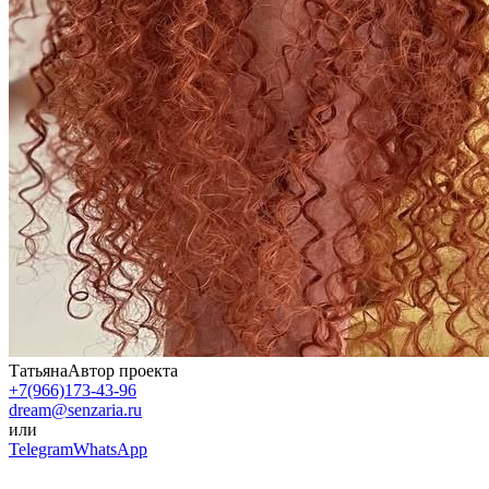
Татьяна
Автор проекта
+7(966)173-43-96
dream@senzaria.ru
или
Telegram
WhatsApp